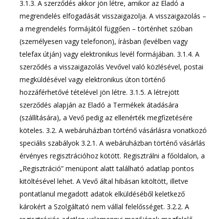
3.1.3. A szerződés akkor jön létre, amikor az Eladó a
megrendelés elfogadását visszaigazolja. A visszaigazolás –
a megrendelés formájától függően – történhet szóban
(személyesen vagy telefonon), írásban (levélben vagy
telefax útján) vagy elektronikus levél formájában. 3.1.4. A
szerződés a visszaigazolás Vevővel való közlésével, postai
megküldésével vagy elektronikus úton történő
hozzáférhetővé tételével jön létre. 3.1.5. A létrejött
szerződés alapján az Eladó a Termékek átadására
(szállítására), a Vevő pedig az ellenérték megfizetésére
köteles. 3.2. A webáruházban történő vásárlásra vonatkozó
speciális szabályok 3.2.1. A webáruházban történő vásárlás
érvényes regisztrációhoz kötött. Regisztrálni a főoldalon, a
„Regisztráció” menüpont alatt található adatlap pontos
kitöltésével lehet. A Vevő által hibásan kitöltött, illetve
pontatlanul megadott adatok elküldéséből keletkező
károkért a Szolgáltató nem vállal felelősséget. 3.2.2. A