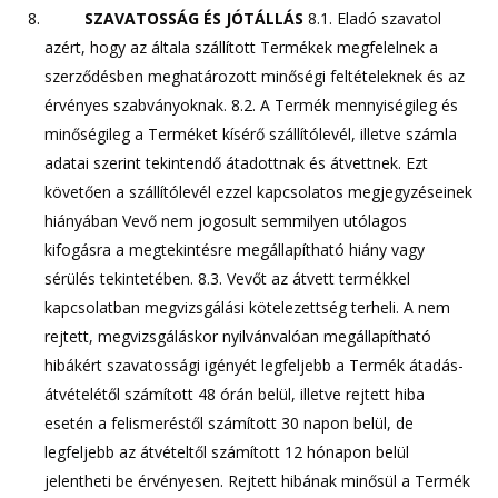
SZAVATOSSÁG ÉS JÓTÁLLÁS
8.1. Eladó szavatol
azért, hogy az általa szállított Termékek megfelelnek a
szerződésben meghatározott minőségi feltételeknek és az
érvényes szabványoknak. 8.2. A Termék mennyiségileg és
minőségileg a Terméket kísérő szállítólevél, illetve számla
adatai szerint tekintendő átadottnak és átvettnek. Ezt
követően a szállítólevél ezzel kapcsolatos megjegyzéseinek
hiányában Vevő nem jogosult semmilyen utólagos
kifogásra a megtekintésre megállapítható hiány vagy
sérülés tekintetében. 8.3. Vevőt az átvett termékkel
kapcsolatban megvizsgálási kötelezettség terheli. A nem
rejtett, megvizsgáláskor nyilvánvalóan megállapítható
hibákért szavatossági igényét legfeljebb a Termék átadás-
átvételétől számított 48 órán belül, illetve rejtett hiba
esetén a felismeréstől számított 30 napon belül, de
legfeljebb az átvételtől számított 12 hónapon belül
jelentheti be érvényesen. Rejtett hibának minősül a Termék