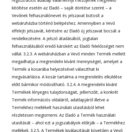
regisztrációs adatlap valamennyi mezőjének megfelelő
kitöltése esetén az Eladó – saját döntése szerint – a
Vevőnek felhasználónevet és jelszavat biztosít a
webáruházba történő belépéshez. Amennyiben a Vevő
elfelejti jelszavát, kérésére az Eladó új jelszavat bocsát a
rendelkezésére. A jelszó átadásából, jogtalan
felhasználásából eredő károkért az Eladó felelősséget nem
vállal. 3.2.3. A webáruházban a Vevő minden Termék mellett
megadhatja a megrendelni kívánt mennyiséget, amelyet a
Termék a kosarába helyezésével választhat ki
megvásárlásra. A kosár tartalma a megrendelés elküldése
előtt bármikor módosítható. 3.2.4. A megrendelni kívánt
Termékek lényeges tulajdonságait, jellemzőit, a konkrét
Termék információs oldaláról, adatlapjáról illetve a
Termékhez mellékelt használati utasításból lehet
részletesen megismerni. Az Eladó a Termék használati
utasítását – ahol ezt a jogszabályok előírják – a Termékhez
mellékeli. 3.2.5. A Termékek kiválasztását követően a Vevő