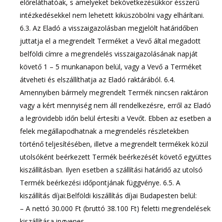
előreláthatóak, s amelyeket bekövetkezésükkor ésszerű
intézkedésekkel nem lehetett kiküszöbölni vagy elhárítani.
6.3. Az Eladó a visszaigazolásban megjelölt határidőben
juttatja el a megrendelt Terméket a Vevő által megadott
belföldi címre a megrendelés visszaigazolásának napját
követő 1 – 5 munkanapon belül, vagy a Vevő a Terméket
átveheti és elszállíthatja az Eladó raktárából. 6.4.
Amennyiben bármely megrendelt Termék nincsen raktáron
vagy a kért mennyiség nem áll rendelkezésre, erről az Eladó
a legrövidebb időn belül értesíti a Vevőt. Ebben az esetben a
felek megállapodhatnak a megrendelés részletekben
történő teljesítésében, illetve a megrendelt termékek közül
utolsóként beérkezett Termék beérkezését követő együttes
kiszállításban. Ilyen esetben a szállítási határidő az utolsó
Termék beérkezési időpontjának függvénye. 6.5. A
kiszállítás díjai:Belföldi kiszállítás díjai Budapesten belül:
– A nettó 30.000 Ft (bruttó 38.100 Ft) feletti megrendelések
kiszállítása ingyenes.