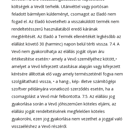
költségek a Vevőt terhelik. Utánvéttel vagy portósan
feladott bármilyen küldeményt, csomagot az Eladó nem
fogad el. Az Eladó követelheti a visszaküldött termék nem
rendeltetésszerű használatából eredő kárának
megtérítését. Az Eladó a Termék ellenértékét legkésőbb az
elállást követő 30 (harminc) napon belül téríti vissza. 7.4. A
Vevő nem gyakorolhatja az elállás jogát olyan áru
értékesítése esetén:• amely a Vevő személyéhez kötött,•
amelyet a Vevő kifejezett utasításai alapján vagy kifejezett
kérésére állítottak elő vagy amely természeténél fogva nem
szolgáltatható vissza, • a hang-, kép- illetve számítógépi
szoftver példányára vonatkozó szerződés esetén, ha a
csomagolást a Vevő már felbontotta. 7.5. Az elállási jog
gyakorlása során a Vevő jóhiszeműen köteles eljárni, az
elállási jogát rendeltetésének megfelelően köteles
gyakorolni, ezen jog gyakorlása nem vezethet a joggal való
visszaéléshez a Vevő részéről.