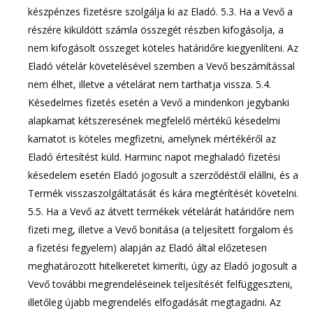
készpénzes fizetésre szolgálja ki az Eladó. 5.3. Ha a Vevő a
részére kiküldött számla összegét részben kifogásolja, a
nem kifogásolt összeget köteles határidőre kiegyenlíteni. Az
Eladó vételár követelésével szemben a Vevő beszámítással
nem élhet, illetve a vételárat nem tarthatja vissza. 5.4.
Késedelmes fizetés esetén a Vevő a mindenkori jegybanki
alapkamat kétszeresének megfelelő mértékű késedelmi
kamatot is köteles megfizetni, amelynek mértékéről az
Eladó értesítést küld. Harminc napot meghaladó fizetési
késedelem esetén Eladó jogosult a szerződéstől elállni, és a
Termék visszaszolgáltatását és kára megtérítését követelni.
5.5. Ha a Vevő az átvett termékek vételárát határidőre nem
fizeti meg, illetve a Vevő bonitása (a teljesített forgalom és
a fizetési fegyelem) alapján az Eladó által előzetesen
meghatározott hitelkeretet kimeríti, úgy az Eladó jogosult a
Vevő további megrendeléseinek teljesítését felfüggeszteni,
illetőleg újabb megrendelés elfogadását megtagadni. Az