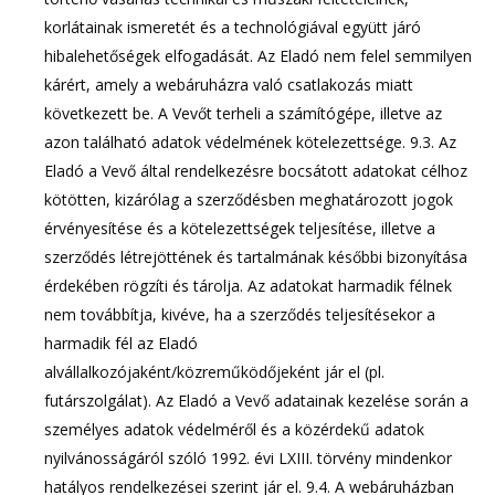
korlátainak ismeretét és a technológiával együtt járó
hibalehetőségek elfogadását. Az Eladó nem felel semmilyen
kárért, amely a webáruházra való csatlakozás miatt
következett be. A Vevőt terheli a számítógépe, illetve az
azon található adatok védelmének kötelezettsége. 9.3. Az
Eladó a Vevő által rendelkezésre bocsátott adatokat célhoz
kötötten, kizárólag a szerződésben meghatározott jogok
érvényesítése és a kötelezettségek teljesítése, illetve a
szerződés létrejöttének és tartalmának későbbi bizonyítása
érdekében rögzíti és tárolja. Az adatokat harmadik félnek
nem továbbítja, kivéve, ha a szerződés teljesítésekor a
harmadik fél az Eladó
alvállalkozójaként/közreműködőjeként jár el (pl.
futárszolgálat). Az Eladó a Vevő adatainak kezelése során a
személyes adatok védelméről és a közérdekű adatok
nyilvánosságáról szóló 1992. évi LXIII. törvény mindenkor
hatályos rendelkezései szerint jár el. 9.4. A webáruházban