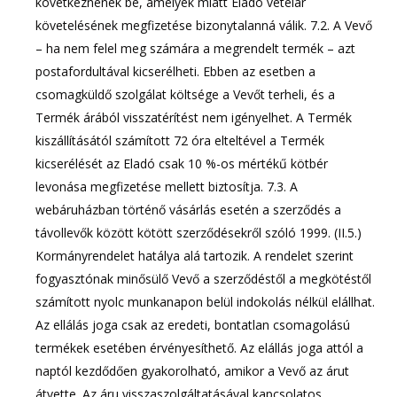
következnének be, amelyek miatt Eladó vételár
követelésének megfizetése bizonytalanná válik. 7.2. A Vevő
– ha nem felel meg számára a megrendelt termék – azt
postafordultával kicserélheti. Ebben az esetben a
csomagküldő szolgálat költsége a Vevőt terheli, és a
Termék árából visszatérítést nem igényelhet. A Termék
kiszállításától számított 72 óra elteltével a Termék
kicserélését az Eladó csak 10 %-os mértékű kötbér
levonása megfizetése mellett biztosítja. 7.3. A
webáruházban történő vásárlás esetén a szerződés a
távollevők között kötött szerződésekről szóló 1999. (II.5.)
Kormányrendelet hatálya alá tartozik. A rendelet szerint
fogyasztónak minősülő Vevő a szerződéstől a megkötéstől
számított nyolc munkanapon belül indokolás nélkül elállhat.
Az ellálás joga csak az eredeti, bontatlan csomagolású
termékek esetében érvényesíthető. Az elállás joga attól a
naptól kezdődően gyakorolható, amikor a Vevő az árut
átvette. Az áru visszaszolgáltatásával kapcsolatos