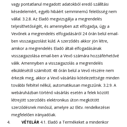
vagy pontatlanul megadott adatokból eredő szállítási
késedelemért, egyéb hibáért semminemű felelősség nem
vállal. 3.2.8. Az Eladó megvizsgálja a megrendelés
teljesíthetőségét, és amennyiben azt elfogadja, úgy a
Vevőnek a megrendelés elfogadásáról 24 órán belül email-
ben visszaigazolást küld. A szerződés akkor jön létre,
amikor a megrendelés Eladó általi elfogadásának
visszaigazolása email-ben a Vevő számára hozzáférhetővé
válik. Amennyiben a visszaigazolás a megrendelés
elküldésétől számított 48 órán belül a Vevő részére nem
érkezik meg, akkor a Vevő vásárlási kötelezettsége minden
további feltétel nélkül, automatikusan megszűnik. 3.2.9. A
webáruházban történő vásárlás esetén a felek között
létrejött szerződés elektronikus úton megkötött
szerződésnek minősül, amelyre az Ektv. rendelkezései
megfelelően irányadóak.
VÉTELÁR
4.1. Eladó a Termékeket a mindenkor