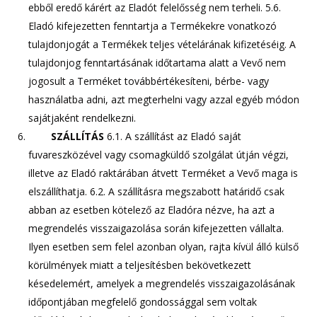
ebből eredő kárért az Eladót felelősség nem terheli. 5.6.
Eladó kifejezetten fenntartja a Termékekre vonatkozó
tulajdonjogát a Termékek teljes vételárának kifizetéséig. A
tulajdonjog fenntartásának időtartama alatt a Vevő nem
jogosult a Terméket továbbértékesíteni, bérbe- vagy
használatba adni, azt megterhelni vagy azzal egyéb módon
sajátjaként rendelkezni.
SZÁLLÍTÁS
6.1. A szállítást az Eladó saját
fuvareszközével vagy csomagküldő szolgálat útján végzi,
illetve az Eladó raktárában átvett Terméket a Vevő maga is
elszállíthatja. 6.2. A szállításra megszabott határidő csak
abban az esetben kötelező az Eladóra nézve, ha azt a
megrendelés visszaigazolása során kifejezetten vállalta.
Ilyen esetben sem felel azonban olyan, rajta kívül álló külső
körülmények miatt a teljesítésben bekövetkezett
késedelemért, amelyek a megrendelés visszaigazolásának
időpontjában megfelelő gondossággal sem voltak