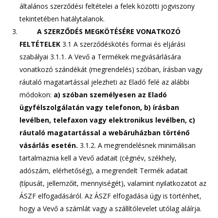
általános szerződési feltételei a felek közötti jogviszony
tekintetében hatálytalanok.
A SZERZŐDÉS MEGKÖTÉSÉRE VONATKOZÓ
FELTÉTELEK
3.1 A szerződéskötés formai és eljárási
szabályai 3.1.1. A Vevő a Termékek megvásárlására
vonatkozó szándékát (megrendelés) szóban, írásban vagy
ráutaló magatartással jelezheti az Eladó felé az alábbi
módokon:
a) szóban személyesen az Eladó
ügyfélszolgálatán vagy telefonon,
b) írásban
levélben, telefaxon vagy elektronikus levélben,
c)
ráutaló magatartással a webáruházban történő
vásárlás esetén.
3.1.2. A megrendelésnek minimálisan
tartalmaznia kell a Vevő adatait (cégnév, székhely,
adószám, elérhetőség), a megrendelt Termék adatait
(típusát, jellemzőit, mennyiségét), valamint nyilatkozatot az
ÁSZF elfogadásáról. Az ÁSZF elfogadása úgy is történhet,
hogy a Vevő a számlát vagy a szállítólevelet utólag aláírja.