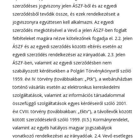
szerződéses jogviszony jelen ÁSZF-ből és az egyedi
szerződésből tevődik össze, és ezek rendelkezéseit a
jogviszonyra együttesen kell alkalmazni. Az egyedi
szerződés megkötésével a Vevő a jelen ÁSZF-ben foglalt
feltételeket magára nézve kötelezőnek fogadja el. 2.2. Jelen
ÁSZF és az egyedi szerződés közötti eltérés esetén az
egyedi szerződés rendelkezései az irányadóak. 2.3. Jelen
ÁSZF-ben, valamint az egyedi szerződésben nem
szabályozott kérdésekben a Polgári Törvénykönyvről szóló
1959. évi IV. törvény (továbbiakban: „Ptk”), a webáruházban
történő vásárlás esetén az elektronikus kereskedelmi
szolgáltatások, valamint az információs társadalommal
összefüggő szolgáltatások egyes kérdéseiről szóló 2001.
évi CVIII. törvény (továbbiakban: „Ektv”), a távollevők között
kötött szerződésekről szóló 1999. (II.5.) Kormányrendelet,
valamint az egyéb hatályos magyar jogszabályok
vonatkozó rendelkezései az irányadóak. 2.4. Vevő esetleges