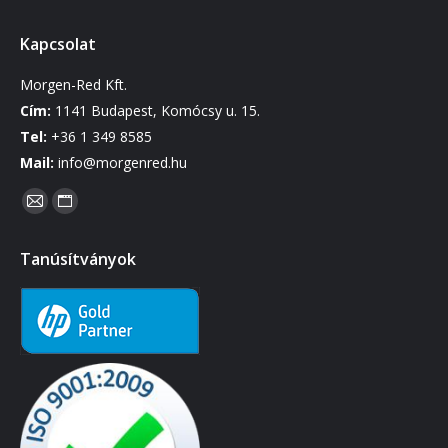
Kapcsolat
Morgen-Red Kft.
Cím:
1141 Budapest, Komócsy u. 15.
Tel:
+36 1 349 8585
Mail:
info@morgenred.hu
Find us on:
Mail
Website
page
page
Tanúsítványok
opens
opens
in
in
new
new
window
window