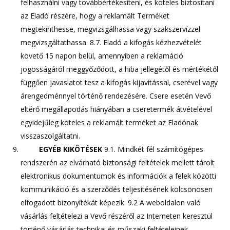
felhasználni vagy továbbértékesíteni, és köteles biztosítani
az Eladó részére, hogy a reklamált Terméket
megtekinthesse, megvizsgálhassa vagy szakszervízzel
megvizsgáltathassa. 8.7. Eladó a kifogás kézhezvételét
követő 15 napon belül, amennyiben a reklamáció
jogosságáról meggyőződött, a hiba jellegétől és mértékétől
függően javaslatot tesz a kifogás kijavítással, cserével vagy
árengedménnyel történő rendezésére. Csere esetén Vevő
eltérő megállapodás hiányában a cseretermék átvételével
egyidejűleg köteles a reklamált terméket az Eladónak
visszaszolgáltatni.
EGYÉB KIKÖTÉSEK
9.1. Mindkét fél számítógépes
rendszerén az elvárható biztonsági feltételek mellett tárolt
elektronikus dokumentumok és információk a felek közötti
kommunikáció és a szerződés teljesítésének kölcsönösen
elfogadott bizonyítékát képezik. 9.2 A weboldalon való
vásárlás feltételezi a Vevő részéről az Interneten keresztül
történő vásárlás technikai és műszaki feltételeinek,