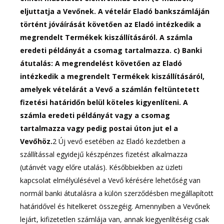
eljuttatja a Vevőnek. A vételár Eladó bankszámláján
történt jóváírását követően az Eladó intézkedik a
megrendelt Termékek kiszállításáról. A számla
eredeti példányát a csomag tartalmazza.
c) Banki
átutalás: A megrendelést követően az Eladó
intézkedik a megrendelt Termékek kiszállításáról,
amelyek vételárát a Vevő a számlán feltüntetett
fizetési határidőn belül köteles kigyenlíteni. A
számla eredeti példányát vagy a csomag
tartalmazza vagy pedig postai úton jut el a
Vevőhöz.
2 Új vevő esetében az Eladó kezdetben a
szállítással egyidejű készpénzes fizetést alkalmazza
(utánvét vagy előre utalás). Későbbiekben az üzleti
kapcsolat elmélyülésével a Vevő kérésére lehetőség van
normál banki átutalásra a külön szerződésben megállapított
határidővel és hitelkeret összegéig. Amennyiben a Vevőnek
lejárt, kifizetetlen számlája van, annak kiegyenlítéséig csak