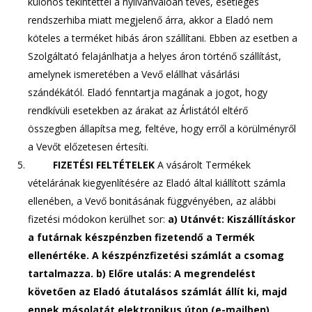
különös tekintettel a nyilvánvalóan téves, esetleges
rendszerhiba miatt megjelenő árra, akkor a Eladó nem
köteles a terméket hibás áron szállítani. Ebben az esetben a
Szolgáltató felajánlhatja a helyes áron történő szállítást,
amelynek ismeretében a Vevő elállhat vásárlási
szándékától. Eladó fenntartja magának a jogot, hogy
rendkívüli esetekben az árakat az Árlistától eltérő
összegben állapítsa meg, feltéve, hogy erről a körülményről
a Vevőt előzetesen értesíti.
FIZETÉSI FELTÉTELEK
A vásárolt Termékek
vételárának kiegyenlítésére az Eladó által kiállított számla
ellenében, a Vevő bonitásának függvényében, az alábbi
fizetési módokon kerülhet sor:
a) Utánvét: Kiszállításkor
a futárnak készpénzben fizetendő a Termék
ellenértéke. A készpénzfizetési számlát a csomag
tartalmazza.
b) Előre utalás: A megrendelést
követően az Eladó átutalásos számlát állít ki, majd
ennek másolatát elektronikus úton (e-mailben)