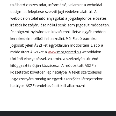
található összes adat, információ, valamint a weboldal
design-ja, felépítése szerzői jogi védelem alatt áll. A
weboldalon található anyagokat a jogtulajdonos előzetes
írásbeli hozzájárulása nélkül senki sem jogosult módosítani,
feldolgozni, nyilvánosan közzétenni, illetve egyéb módon
kereskedelmi célból felhasználni. 9.5. Eladó bármikor
jogosult jelen ÁSZF-et egyoldalúan módosítani. Eladó a
módosított ÁSZF-et a
www.
morgenred.hu
weboldalon
történő elhelyezéssel, valamint a székhelyén történő
kifüggesztés útján közzéteszi. A módosított ÁSZF a
közzétételt követően lép hatályba. A felek szerződéses
jogviszonyára mindig az egyedi szerződés létrejöttekor
hatályos ÁSZF rendelkezéseit kell alkalmazni.