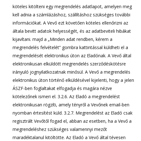
köteles kitölteni egy megrendelés adatlapot, amelyen meg
kell adnia a számlázáshoz, szállításhoz szükséges további
információkat. A Vevő ezt követően köteles ellenőrizni az
általa bevitt adatok helyességét, és az adatbeviteli hibákat
kijavítani. majd a „Minden adat rendben, kérem a
megrendelés felvételét” gombra kattintással küldheti el a
megrendelését elektronikus úton az Eladónak. A Vevő által
elektronikusan elküldött megrendelés szerződéskötésre
irányuló jognyilatkozatnak minősül. A Vevő a megrendelés
elektronikus úton történő elküldésével kijelenti, hogy a jelen
ÁSZF-ben foglaltakat elfogadja és magára nézve
kötelezőnek ismeri el. 3.2.6. Az Eladó a megrendelést
elektronikusan rögzíti, amely tényről a Vevőnek email-ben
nyomban értesítést küld. 3.2.7. Megrendelést az Eladó csak
regisztrált Vevőtől fogad el, abban az esetben, ha a Vevő a
megrendeléshez szükséges valamennyi mezőt
maradéktalanul kitöltötte. Az Eladó a Vevő által tévesen