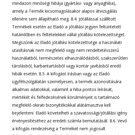
mindazon minőségi hibája (gyártási- vagy anyaghiba),
amely a Termék kicsomagolásakor alapos átvizsgálás
ellenére sem állapítható meg. 8.4. Jótállással szállított
Termékek esetén az Eladó a jótállási jegyen feltüntetett
határidőben és feltételekkel vállal jótállási kötelezettséget.
Megszűnik az Eladó jótállási kötelezettsége a használati
utasításnak nem megfelelő vagy nem rendeltetésszerű
használatból, természetes elhasználódásból, szakszerűtlen
tárolásból, karbantartásból vagy kontár javításból eredő
hibák esetén. 8.5. A kifogást írásban vagy az Eladó
ügyfélszolgálatán személyesen, a termék azonosítására
alkalmas adatokkal, valamint a hiba pontos leírását,
mértékét és felfedezésének körülményeit is tartalmazó
megfelelő okirati bizonyítékokkal alátámasztva kell
bejelenteni. Eladó követelheti a szavatossági/jótállási igény
érvényesítéséhez az eredeti számla bemutatását. 8.6. Vevő
a kifogás rendezéséig a Terméket nem jogosult