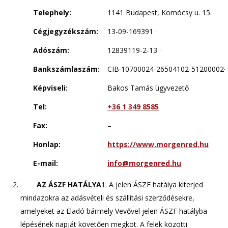
Telephely:
1141 Budapest, Komócsy u. 15.
Cégjegyzékszám:
13-09-169391 ·
Adószám:
12839119-2-13 ·
Bankszámlaszám:
CIB 10700024-26504102-51200002·
Képviseli:
Bakos Tamás ügyvezető
Tel:
+36 1 349 8585
Fax:
–
Honlap:
https://www.morgenred.hu
E-mail:
info@morgenred.hu
AZ ÁSZF HATÁLYA
1. A jelen ÁSZF hatálya kiterjed
mindazokra az adásvételi és szállítási szerződésekre,
amelyeket az Eladó bármely Vevővel jelen ÁSZF hatályba
lépésének napját követően megköt. A felek közötti