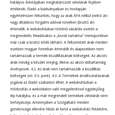
hatályos Árlistájában meghatározott vételárak fejében
értékesíti. Eladó a kiadványaiban és honlapján
egyértelműen feltünteti, hogy az árak ÁFA nélkül (nettó ár)
vagy általános forgalmi adóval növelten (bruttó ár)
értendők. A webáruházban történő vásárlás esetén a
megrendelés feladásakor a „kosár tartalma” menüpontban
már csak a bruttó érték látható. A feltüntetett árak minden
esetben magyar forintban értendők és alapesetben nem
tartalmazzák a termék kiszállításának költségeit. Az akciós
árak mindig a készlet erejéig, illetve az akció időtartamáig
érvényesek. 4.2. Az árak nem tartalmazzák a kiszállítás
költségeit (vö. 6.5. pont). 4.3. A Termékek árváltoztatásának
jogával az Eladó szabadon élhet. A webáruházban a
módosítás a weboldalon való megjelenéssel egyidejűleg
lép hatályba, és a már megrendelt termékek vételárát nem
befolyásolja. Amennyiben a Szolgáltató minden
gondossága ellenére hibás ár kerül a webáruház felületére,